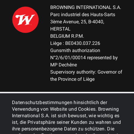
BROWNING INTERNATIONAL S.A.
Parc industriel des Hauts-Sarts
3ème Avenue, 25, B-4040,
HERSTAL
BELGIUM R.P.M.
Liège : BE0430.037.226
Gunsmith authorization
N°2/6/01/00014 represented by
MP Dechêne
Supervisory authority: Governor of
the Province of Liège
ALLGEMEINES
Datenschutzbestimmungen hinsichtlich der
Verwendung von Website und Cookies. Browning
International S.A. ist sich bewusst, wie wichtig es
DIENSTLEISTUNGEN
ist, die Privatsphäre seiner Kunden zu wahren und
ihre personenbezogene Daten zu schützen. Die