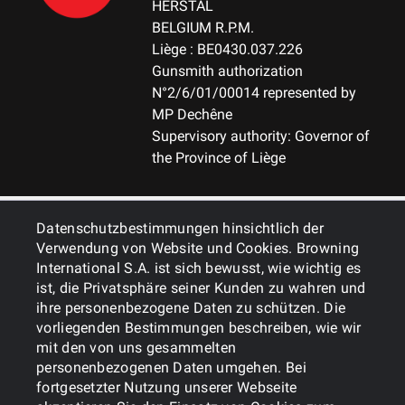
HERSTAL
BELGIUM R.P.M.
Liège : BE0430.037.226
Gunsmith authorization
N°2/6/01/00014 represented by
MP Dechêne
Supervisory authority: Governor of
the Province of Liège
ALLGEMEINES
Datenschutzbestimmungen hinsichtlich der
Verwendung von Website und Cookies. Browning
International S.A. ist sich bewusst, wie wichtig es
DIENSTLEISTUNGEN
ist, die Privatsphäre seiner Kunden zu wahren und
ihre personenbezogene Daten zu schützen. Die
vorliegenden Bestimmungen beschreiben, wie wir
mit den von uns gesammelten
personenbezogenen Daten umgehen. Bei
fortgesetzter Nutzung unserer Webseite