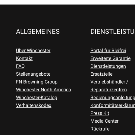
ALLGEMEINES
DIENSTLEIST
Über Winchester
Portal für Bleifrei
Kontakt
Erweiterte Garantie
FAQ
Dienstleistungen
Stellenangebote
Ersatzteile
FN Browning Group
Vertriebshändler /
Winchester North America
Reparaturzentren
Winchester-Katalog
Bedienungsanleitun
Verhaltenskodex
Konformitätserkläru
Press Kit
Media Center
Rückrufe