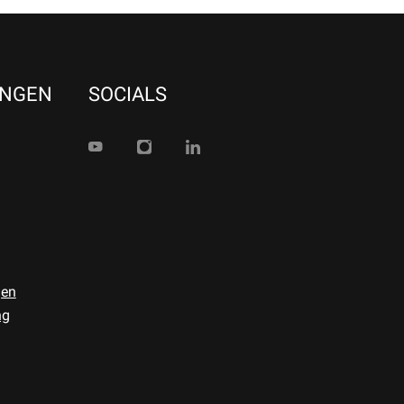
UNGEN
SOCIALS
gen
ng