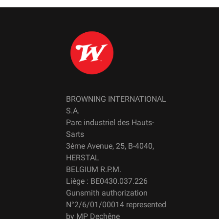
BROWNING INTERNATIONAL
S.A.
Parc industriel des Hauts-
Sarts
3ème Avenue, 25, B-4040,
HERSTAL
BELGIUM R.P.M.
Liège : BE0430.037.226
Gunsmith authorization
N°2/6/01/00014 represented
by MP Dechêne