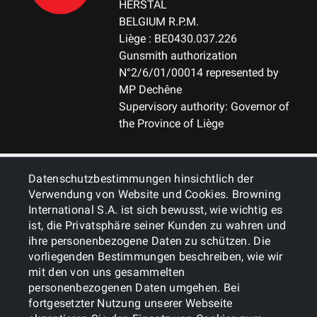
HERSTAL
BELGIUM R.P.M.
Liège : BE0430.037.226
Gunsmith authorization
N°2/6/01/00014 represented by
MP Dechêne
Supervisory authority: Governor of
the Province of Liège
ALLGEMEINES
Datenschutzbestimmungen hinsichtlich der
Verwendung von Website und Cookies. Browning
International S.A. ist sich bewusst, wie wichtig es
DIENSTLEISTUNGEN
ist, die Privatsphäre seiner Kunden zu wahren und
ihre personenbezogene Daten zu schützen. Die
vorliegenden Bestimmungen beschreiben, wie wir
mit den von uns gesammelten
personenbezogenen Daten umgehen. Bei
fortgesetzter Nutzung unserer Webseite