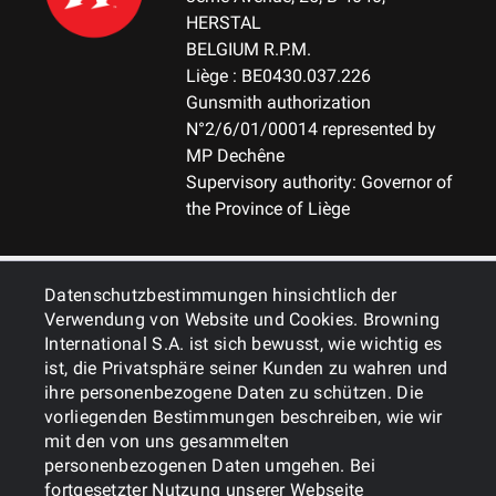
HERSTAL
BELGIUM R.P.M.
Liège : BE0430.037.226
Gunsmith authorization
N°2/6/01/00014 represented by
MP Dechêne
Supervisory authority: Governor of
the Province of Liège
ALLGEMEINES
Datenschutzbestimmungen hinsichtlich der
Verwendung von Website und Cookies. Browning
International S.A. ist sich bewusst, wie wichtig es
DIENSTLEISTUNGEN
ist, die Privatsphäre seiner Kunden zu wahren und
ihre personenbezogene Daten zu schützen. Die
vorliegenden Bestimmungen beschreiben, wie wir
mit den von uns gesammelten
personenbezogenen Daten umgehen. Bei
fortgesetzter Nutzung unserer Webseite