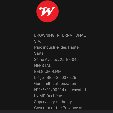
BROWNING INTERNATIONAL
S.A.
Parc industriel des Hauts-
Sarts
3ème Avenue, 25, B-4040,
HERSTAL
BELGIUM R.P.M.
Liège : BE0430.037.226
Gunsmith authorization
N°2/6/01/00014 represented
by MP Dechêne
Supervisory authority:
Governor of the Province of