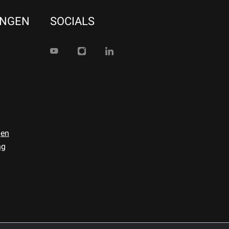
UNGEN
SOCIALS
gen
ng