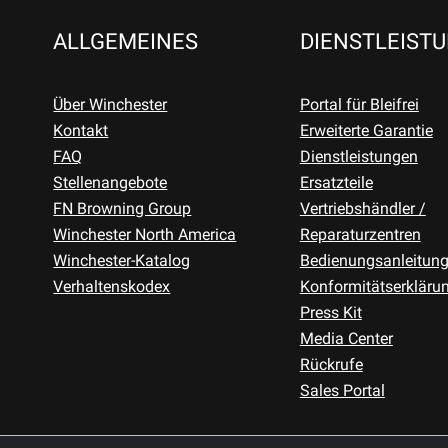
ALLGEMEINES
DIENSTLEIST
Über Winchester
Portal für Bleifrei
Kontakt
Erweiterte Garantie
FAQ
Dienstleistungen
Stellenangebote
Ersatzteile
FN Browning Group
Vertriebshändler /
Winchester North America
Reparaturzentren
Winchester-Katalog
Bedienungsanleitun
Verhaltenskodex
Konformitätserkläru
Press Kit
Media Center
Rückrufe
Sales Portal