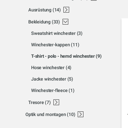
ausrüstung
(14)
winchester rucksäcke und taschen
winchester zubehör
bekleidung
(33)
sweatshirt winchester
(3)
winchester-kappen
(11)
t-shirt - polo - hemd winchester
(9)
hose winchester
(4)
jacke winchester
(5)
winchester-fleece
(1)
tresore
(7)
waffenschrank
waffentresore
optik und montagen
(10)
optikzubehör
zielfernrohrmontagen
browning nomad-zf-montagen