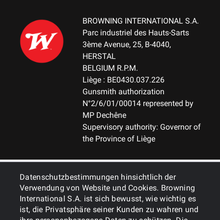
BROWNING INTERNATIONAL S.A.
Parc industriel des Hauts-Sarts
3ème Avenue, 25, B-4040,
HERSTAL
BELGIUM R.P.M.
Liège : BE0430.037.226
Gunsmith authorization
N°2/6/01/00014 represented by
MP Dechêne
Supervisory authority: Governor of
the Province of Liège
ALLGEMEINES
Datenschutzbestimmungen hinsichtlich der
Verwendung von Website und Cookies. Browning
International S.A. ist sich bewusst, wie wichtig es
DIENSTLEISTUNGEN
ist, die Privatsphäre seiner Kunden zu wahren und