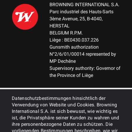
BROWNING INTERNATIONAL S.A.
Parc industriel des Hauts-Sarts
3ème Avenue, 25, B-4040,
HERSTAL
BELGIUM R.P.M.
Liège : BE0430.037.226
Gunsmith authorization
N°2/6/01/00014 represented by
MP Dechêne
Supervisory authority: Governor of
the Province of Liège
ALLGEMEINES
Datenschutzbestimmungen hinsichtlich der
Verwendung von Website und Cookies. Browning
International S.A. ist sich bewusst, wie wichtig es
DIENSTLEISTUNGEN
ist, die Privatsphäre seiner Kunden zu wahren und
ihre personenbezogene Daten zu schützen. Die
vorliegenden Bestimmungen beschreiben, wie wir