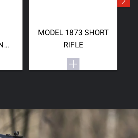
3
MODEL 1873 SHORT
M
N
RIFLE
GH