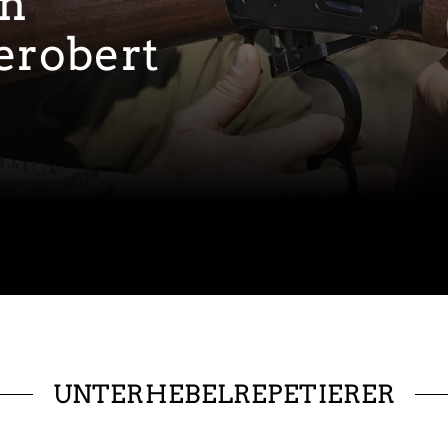
en
erobert
UNTERHEBELREPETIERER