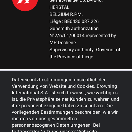
3ème Avenue, 25, B-4040,
HERSTAL
BELGIUM R.P.M.
Liège : BE0430.037.226
Gunsmith authorization
N°2/6/01/00014 represented by
MP Dechêne
Supervisory authority: Governor of
the Province of Liège
ALLGEMEINES
Datenschutzbestimmungen hinsichtlich der
Verwendung von Website und Cookies. Browning
International S.A. ist sich bewusst, wie wichtig es
DIENSTLEISTUNGEN
ist, die Privatsphäre seiner Kunden zu wahren und
ihre personenbezogene Daten zu schützen. Die
vorliegenden Bestimmungen beschreiben, wie wir
mit den von uns gesammelten
personenbezogenen Daten umgehen. Bei
fortgesetzter Nutzung unserer Webseite