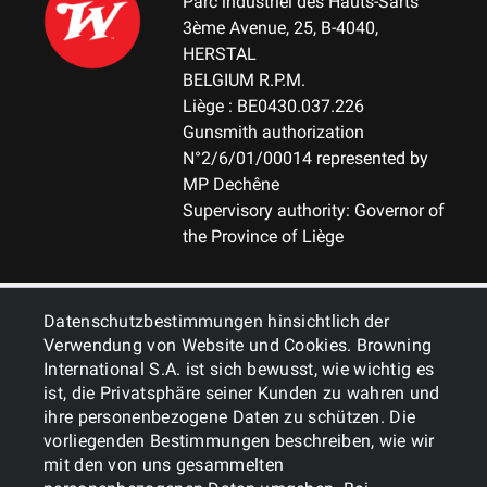
Parc industriel des Hauts-Sarts
3ème Avenue, 25, B-4040,
HERSTAL
BELGIUM R.P.M.
Liège : BE0430.037.226
Gunsmith authorization
N°2/6/01/00014 represented by
MP Dechêne
Supervisory authority: Governor of
the Province of Liège
ALLGEMEINES
Datenschutzbestimmungen hinsichtlich der
Verwendung von Website und Cookies. Browning
International S.A. ist sich bewusst, wie wichtig es
DIENSTLEISTUNGEN
ist, die Privatsphäre seiner Kunden zu wahren und
ihre personenbezogene Daten zu schützen. Die
vorliegenden Bestimmungen beschreiben, wie wir
mit den von uns gesammelten