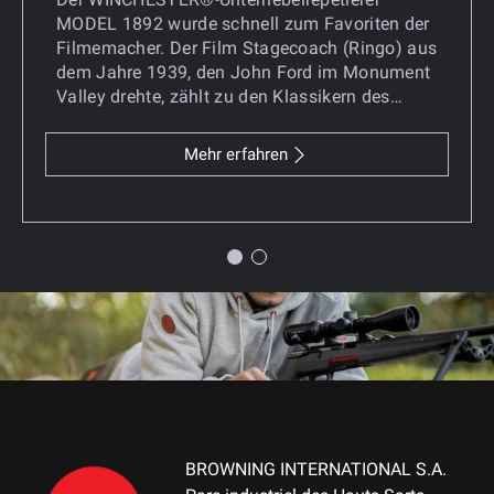
MODEL 1892 wurde schnell zum Favoriten der
Filmemacher. Der Film Stagecoach (Ringo) aus
dem Jahre 1939, den John Ford im Monument
Valley drehte, zählt zu den Klassikern des
Western-Genres. John Wayne trug einen
Unterhebelrepetierer von WINCHESTER®,
Mehr erfahren
MODEL 1892, der speziell für seine großen
Hände entworfen wurde.
BROWNING INTERNATIONAL S.A.