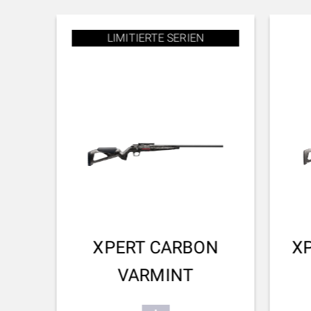
LIMITIERTE SERIEN
XPERT CARBON
X
VARMINT