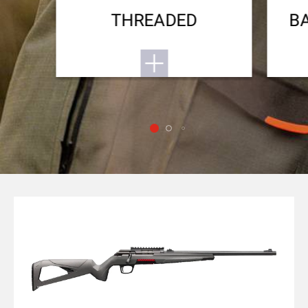
THREADED
B