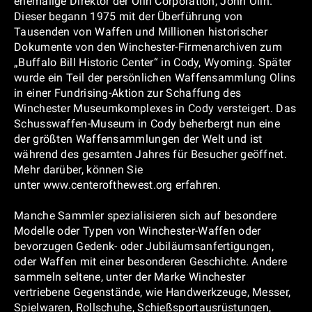
ehemalige Direktor der Olin Corporation, John Olin.
Dieser begann 1975 mit der Überführung von
Tausenden von Waffen und Millionen historischer
Dokumente von den Winchester-Firmenarchiven zum
„Buffalo Bill Historic Center“ in Cody, Wyoming. Später
wurde ein Teil der persönlichen Waffensammlung Olins
in einer Fundrising-Aktion zur Schaffung des
Winchester Museumkomplexes in Cody versteigert. Das
Schusswaffen-Museum in Cody beherbergt nun eine
der größten Waffensammlungen der Welt und ist
während des gesamten Jahres für Besucher geöffnet.
Mehr darüber, können Sie
unter www.centerofthewest.org erfahren.
Manche Sammler spezialisieren sich auf besondere
Modelle oder Typen von Winchester-Waffen oder
bevorzugen Gedenk- oder Jubiläumsanfertigungen,
oder Waffen mit einer besonderen Geschichte. Andere
sammeln seltene, unter der Marke Winchester
vertriebene Gegenstände, wie Handwerkzeuge, Messer,
Spielwaren, Rollschuhe, Schießsportausrüstungen,