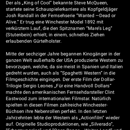
Der als „King of Cool“ bekannte Steve McQueen,
startete seine Schauspielerkarriere als Kopfgeldjäger
Josh Randall in der Fernsehserie “Wanted —Dead or
Alive.” Er trug eine Winchester Model 1892 mit
verkürztem Lauf, die den Spitznamen “Mare’s Leg”
(Stutenbein) erhielt, in einem, schnelles Ziehen
erlaubenden Gürtelholster.
Mitte der sechziger Jahre begannen Kinogänger in der
ganzen Welt außerhalb der USA produzierte Western zu
bevorzugen, welche, da sie meist in Spanien und Italien
gedreht wurden, auch als “Spaghetti Western” in die
Filmgeschichte eingingen. Der erste Film der Dollar-
Trilogie Sergio Leones „Für eine Handvoll Dollars“
machte den amerikanischen Fernsehdarsteller Clint
Eastwood zum internationalen Filmstar. Natürlich
spielten in diesen Filmen zahlreiche Winchester-
Büchsen ihre Nebenrollen perfekt. In den letzten
Jahrzehnten lebte der Western als „Actionfilm“ wieder
auf. Originelle Studioproduktionen, wie „Silverado“,