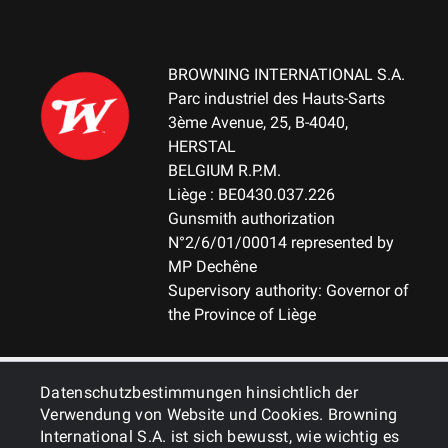
BROWNING INTERNATIONAL S.A.
Parc industriel des Hauts-Sarts
3ème Avenue, 25, B-4040,
HERSTAL
BELGIUM R.P.M.
Liège : BE0430.037.226
Gunsmith authorization
N°2/6/01/00014 represented by
MP Dechêne
Supervisory authority: Governor of
the Province of Liège
ALLGEMEINES
Datenschutzbestimmungen hinsichtlich der
Verwendung von Website und Cookies. Browning
International S.A. ist sich bewusst, wie wichtig es
DIENSTLEISTUNGEN