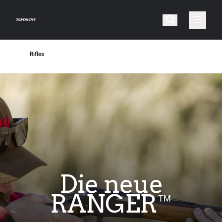
Rifles
Die neue
RANGER™