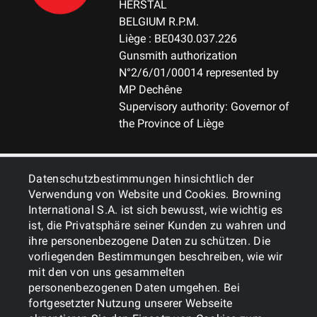
HERSTAL
BELGIUM R.P.M.
Liège : BE0430.037.226
Gunsmith authorization
N°2/6/01/00014 represented by
MP Dechêne
Supervisory authority: Governor of
the Province of Liège
ALLGEMEINES
Datenschutzbestimmungen hinsichtlich der
Verwendung von Website und Cookies. Browning
International S.A. ist sich bewusst, wie wichtig es
DIENSTLEISTUNGEN
ist, die Privatsphäre seiner Kunden zu wahren und
ihre personenbezogene Daten zu schützen. Die
vorliegenden Bestimmungen beschreiben, wie wir
mit den von uns gesammelten
personenbezogenen Daten umgehen. Bei
fortgesetzter Nutzung unserer Webseite