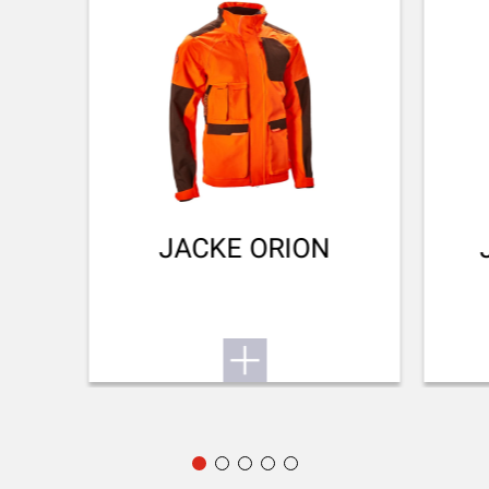
Wollen Sie mehr über die SX4 erfahren? Hier finden Sie
das Benutzerhandbuch.
LAUFVERARBEITUNG AUSSEN
MOBUC
Niederwild
Zum Benutzerhandbuch
LAUFLÄNGE
711-28
LAUFART
Back bore
JACKE ORION
HINTERE VISIERUNG
No Sight
VORDERE VISIERUNG
Fibre optic
VERSTELLBARER SCHAFTRÜCKEN
Nein