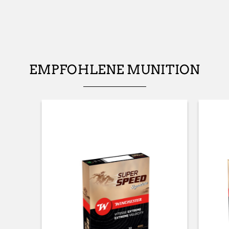
SCHÄFT (R/L)
Ambidextrous
SCHAFTART
EMPFOHLENE MUNITION
Pistol stock
SCHAFT OBERFLÄCHE
MOBUC
MATERIAL DES (VORDER-)SCHAFTS
Composite with Finish
PALM SWELL
Nein
SENKUNG AN SCHAFTRÜCKEN (MM)
44 mm