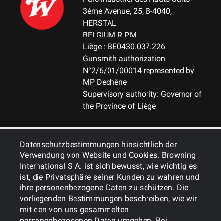
3ème Avenue, 25, B-4040,
GEWICHT
HERSTAL
3.10
BELGIUM R.P.M.
Liège : BE0430.037.226
HINWEIS
Gunsmith authorization
NA
N°2/6/01/00014 represented by
MP Dechêne
MATERIAL DES GEHÄUSES
Supervisory authority: Governor of
Aluminum
the Province of Liège
MAGAZIN
FIX-Fixed Magazine
ALLGEMEINES
Datenschutzbestimmungen hinsichtlich der
Verwendung von Website und Cookies. Browning
MAGAZINKAPAZITÄT
International S.A. ist sich bewusst, wie wichtig es
DIENSTLEISTUNGEN
2+1
ist, die Privatsphäre seiner Kunden zu wahren und
ihre personenbezogene Daten zu schützen. Die
vorliegenden Bestimmungen beschreiben, wie wir
CUT OFF
mit den von uns gesammelten
Nein
personenbezogenen Daten umgehen. Bei