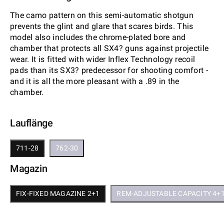
The camo pattern on this semi-automatic shotgun
prevents the glint and glare that scares birds. This
model also includes the chrome-plated bore and
chamber that protects all SX4? guns against projectile
wear. It is fitted with wider Inflex Technology recoil
pads than its SX3? predecessor for shooting comfort -
and it is all the more pleasant with a .89 in the
chamber.
Lauflänge
711-28
762-30
Magazin
FIX-FIXED MAGAZINE 2+1
REM-ADJUSTABLE CAPACITY 4+