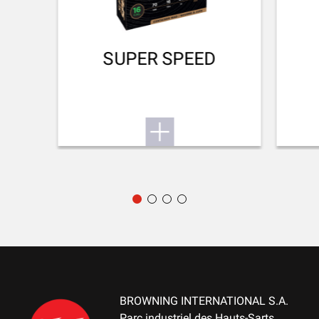
SENKUNG AN SCHAFTKAPPE (MM)
51 mm
SUPER SPEED
SCHAFTKAPPE
Inflex II 32mm
VORDERSCHAFTTYP
Hunting
GELIEFERTES ZUBEHÖR
Gunlock, choke key, buttstock spacer, swivels
VERPACKUNG
Cardboard box
MONTAGE FÜRZIELFERNROHR
BROWNING INTERNATIONAL S.A.
No mount
Parc industriel des Hauts-Sarts