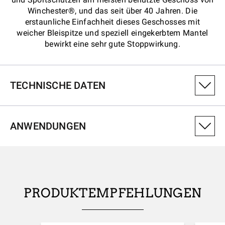
Winchester®, und das seit über 40 Jahren. Die
erstaunliche Einfachheit dieses Geschosses mit
weicher Bleispitze und speziell eingekerbtem Mantel
bewirkt eine sehr gute Stoppwirkung.
TECHNISCHE DATEN
PRODUKTVARIANTENNUMMER
ANWENDUNGEN
CX222501
KALIBER
.22-250Rem
PRODUKTEMPFEHLUNGEN
GEWICHT DES GESCHOSSES (GRAINS)
55.00