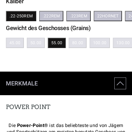
Kaliber
.22-250REM
.222REM
.223REM
22HORNET
2
Gewicht des Geschosses (Grains)
45.00
50.00
55.00
80.00
100.00
130.00
MERKMALE
POWER POINT
Die
Power-Point®
ist das beliebteste und von Jägern
und Sportschützen am meisten benutzte Geschoss von