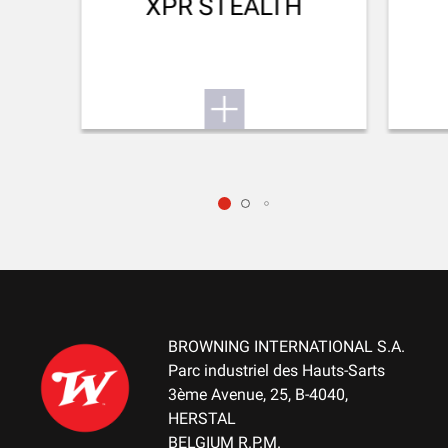
XPR STEALTH
762.00
GESCHWINDIGKEIT BEI 300M (M/S)
662.00
ENERGIE BEI 0M (J)
1738.00
ENERGIE BEI 100M (J)
1349.00
ENERGIE BEI 200M (J)
1034.00
BROWNING INTERNATIONAL S.A.
ENERGIE BEI 300M (J)
Parc industriel des Hauts-Sarts
781.00
3ème Avenue, 25, B-4040,
HERSTAL
KURZE FLUGBAHN 50M (CM)
BELGIUM R.P.M.