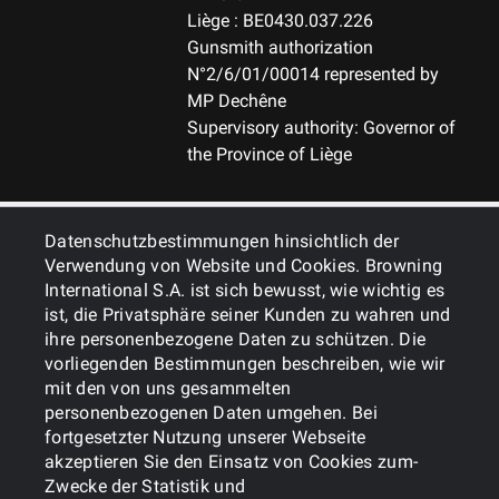
-0.80
Liège : BE0430.037.226
Gunsmith authorization
KURZE FLUGBAHN 200M (CM)
N°2/6/01/00014 represented by
-7.10
MP Dechêne
Supervisory authority: Governor of
LANGE FLUGBAHN 100M (CM)
the Province of Liège
3.60
LANGE FLUGBAHN 300M (CM)
ALLGEMEINES
Datenschutzbestimmungen hinsichtlich der
-17.80
Verwendung von Website und Cookies. Browning
International S.A. ist sich bewusst, wie wichtig es
DIENSTLEISTUNGEN
LANGE FLUGBAHN 400M (CM)
ist, die Privatsphäre seiner Kunden zu wahren und
-54.40
ihre personenbezogene Daten zu schützen. Die
vorliegenden Bestimmungen beschreiben, wie wir
mit den von uns gesammelten
personenbezogenen Daten umgehen. Bei
fortgesetzter Nutzung unserer Webseite
akzeptieren Sie den Einsatz von Cookies zum-
Zwecke der Statistik und
Cookies
Politik zum Datenschutz