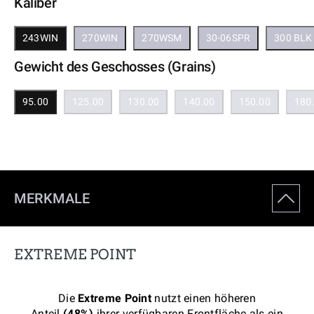
Kaliber
243WIN
270WIN
270WSM
30-06SPR
300 BLK
Gewicht des Geschosses (Grains)
95.00
125.00
130.00
140.00
150.00
180
MERKMALE
EXTREME POINT
Die
Extreme Point
nutzt einen höheren
Anteil
(48%)
ihrer verfügbaren Frontfläche als ein