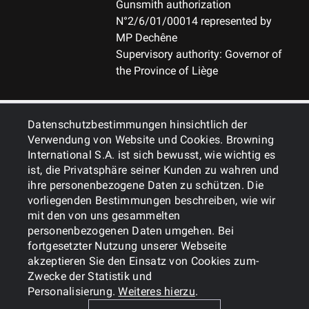
Gunsmith authorization
N°2/6/01/00014 represented by
MP Dechêne
Supervisory authority: Governor of
the Province of Liège
ALLGEMEINES
Datenschutzbestimmungen hinsichtlich der
Verwendung von Website und Cookies. Browning
International S.A. ist sich bewusst, wie wichtig es
DIENSTLEISTUNGEN
ist, die Privatsphäre seiner Kunden zu wahren und
ihre personenbezogene Daten zu schützen. Die
vorliegenden Bestimmungen beschreiben, wie wir
mit den von uns gesammelten
personenbezogenen Daten umgehen. Bei
fortgesetzter Nutzung unserer Webseite
akzeptieren Sie den Einsatz von Cookies zum-
Zwecke der Statistik und
Cookies
Politik zum Datenschutz
Personalisierung.
Weiteres hierzu
.